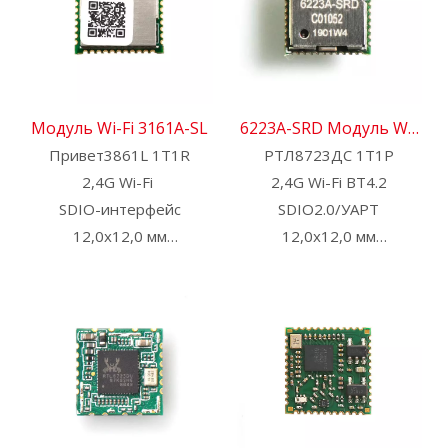
предварительная
сертификация: SRRC
Модуль Wi-Fi 3161A-SL
6223A-SRD Модуль Wi-
Привет3861L 1T1R
РТЛ8723ДС 1Т1Р
Fi
2,4G Wi-Fi
2,4G Wi-Fi BT4.2
SDIO-интерфейс
SDIO2.0/УАРТ
12,0x12,0 мм
12,0x12,0 мм
Свяжитесь с нами для
Свяжитесь с нами для
получения HDK, SDK и
получения HDK, SDK и
EVB
EVB
Доступна
Доступна
предварительная
предварительная
сертификация: CE, FCC,
сертификация: CE, FCC,
SRRC.
IC, TELEC, KCC, BQB,