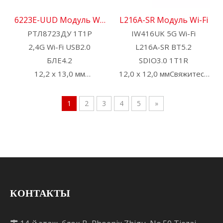
SRRC.
6223E-UUD Модуль Wi-
L216A-SR Модуль Wi-Fi
РТЛ8723ДУ 1Т1Р
Fi
IW416UK 5G Wi-Fi
2,4G Wi-Fi USB2.0
L216A-SR BT5.2
БЛЕ4.2
SDIO3.0 1T1R
12,2 х 13,0 мм
12,0 х 12,0 ммСвяжитесь
Свяжитесь с нами для
с нами для получения
получения HDK, SDK и
HDK, SDK и EVB
1
2
3
4
5
»
EVB
Доступна
предварительная
сертификация:
CE,FCC,BQB,SRRC.
КОНТАКТЫ