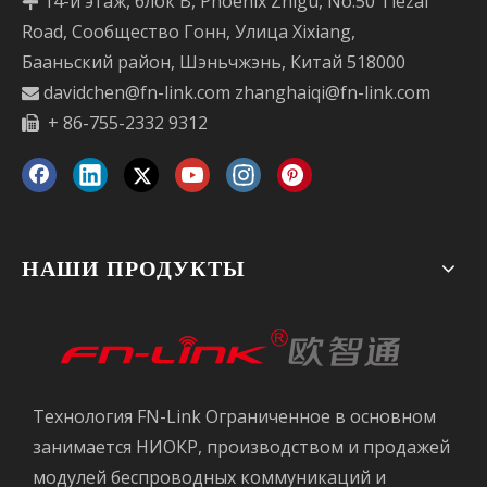
14-й этаж, блок B, Phoenix Zhigu, No.50 Tiezai

Road, Сообщество Гонн, Улица Xixiang,
Бааньский район, Шэньчжэнь, Китай 518000
davidchen@fn-link.com
zhanghaiqi@fn-link.com

+ 86-755-2332 9312

НАШИ ПРОДУКТЫ
Технология FN-Link Ограниченное в основном
занимается НИОКР, производством и продажей
модулей беспроводных коммуникаций и