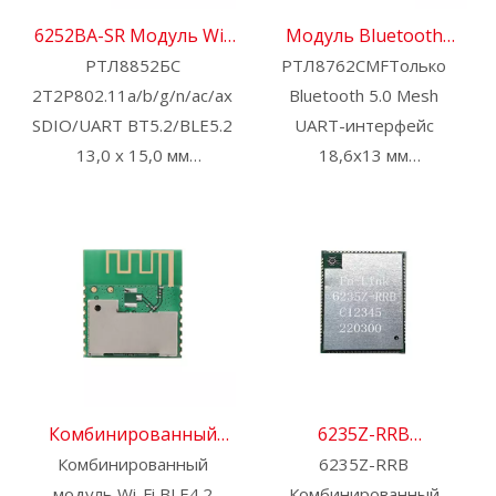
6252BA-SR Модуль Wi-
Модуль Bluetooth
РТЛ8852БС
Fi 6
РТЛ8762CMFТолько
6162C-IC
2Т2Р802.11a/b/g/n/ac/ax
Bluetooth 5.0 Mesh
SDIO/UART BT5.2/BLE5.2
UART-интерфейс
13,0 х 15,0 мм
18,6x13 мм
Свяжитесь с нами для
Свяжитесь с нами для
получения HDK, SDK и
получения HDK, SDK и
EVB
EVB
Доступна
предварительная
сертификация: CE, FCC,
SRRC.
Комбинированный
6235Z-RRB
модуль Wi-Fi BLE4.2
Комбинированный
Комбинированный
6235Z-RRB
модуль Wi-Fi BLE4.2
Комбинированный