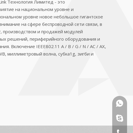
Link Технология Лимитед - это
риятие на национальном уровне и
иональном уровне новое небольшое гигантское
внимание на сфере беспроводной сети связи, в
, производством и продажей модулей
ных решений, периферийного оборудования и
я. Включение IEEE802.11 A / B / G / N / AC / AX,
UWB, миллиметровый волна, субка1g, зигби и
Винсент
Джо: +8
Винсент
Песня: 
Джо: +8
+ 86-75