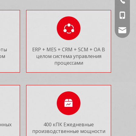
Кэти: +
Песня: 
Дэвид: 
Кэти: +
Кэти: +
davidch
рты
ERP + MES + CRM + SCM + OA В
ом
целом система управления
процессами
енных
400 кПК Ежедневные
производственные мощности