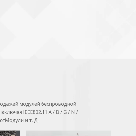
продажей модулей беспроводной
ючая IEEE802.11 A / B / G / N /
Модули и т. Д.
иот